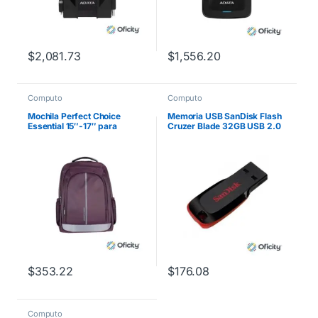
$
2,081.73
$
1,556.20
Computo
Computo
Mochila Perfect Choice
Memoria USB SanDisk Flash
Essential 15″-17″ para
Cruzer Blade 32GB USB 2.0
Laptop Color Morado
Color Negro SDCZ50-032G-
B35
$
353.22
$
176.08
Computo