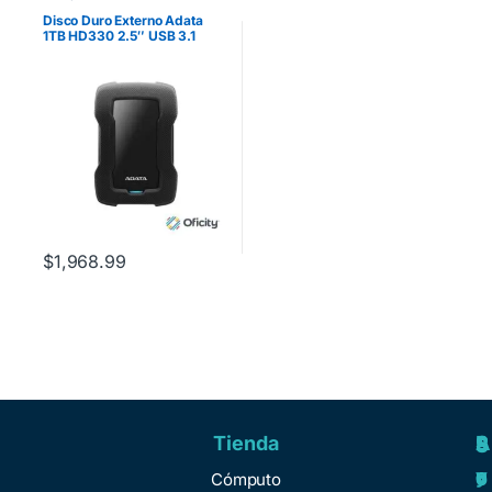
Disco Duro Externo Adata
1TB HD330 2.5″ USB 3.1
Negro A Prueba de Golpes
$
1,968.99
Tienda
A
R
S
S
y
e
e
o
Cómputo