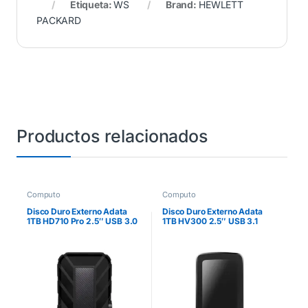
Etiqueta:
WS
Brand:
HEWLETT
PACKARD
Productos relacionados
Computo
Computo
Disco Duro Externo Adata
Disco Duro Externo Adata
1TB HD710 Pro 2.5″ USB 3.0
1TB HV300 2.5″ USB 3.1
Negro a Prueba de Agua y
Negro
Golpes