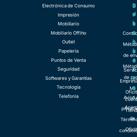
u
g
r
b
Electrónica de Consumo
d
u
v
r
Impresión
a
l
i
e
Mobiliario
a
c
n
Mobiliario Offiho
Conta
c
i
o
Outlet
Métod
i
o
Papelería
s
de env
o
s
Puntos de Venta
o
Métod
n
Seguridad
t
Servic
de pa
e
Softwares y Garantías
r
Empresa
s
Tecnología
o
Mi
Ofici
Telefonía
s
Aviso 
cuen
Acer
privaci
Tien
de
Términ
Ofici
condici