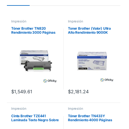
Impresión
Impresión
Tóner Brother TN820
Toner Brother (Valor) Ultra
Rendimiento 3000 Páginas
Alto Rendimiento 9000K
HLL5100DN/HLL6200DW
para
Color Negro
HL9310DW/MFCL9570CDW
Color Negro
$
1,549.61
$
2,181.24
Impresión
Impresión
Cinta Brother TZE441
Tóner Brother TN433Y
Laminada Texto Negro Sobre
Rendimiento 4000 Páginas
Fondo Rojo 18mmx8m
MFCL8900CDW Color
PT300/310B/330/530
Amarillo