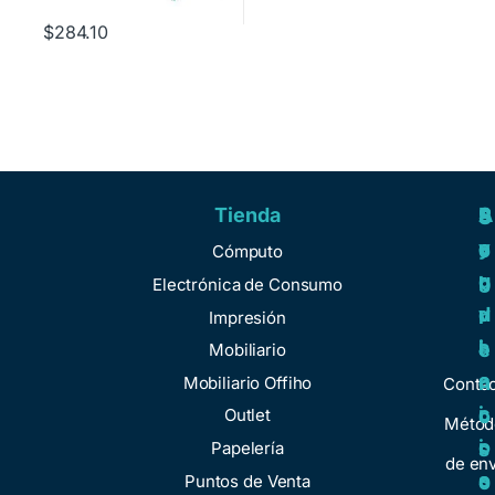
$
284.10
Tienda
A
R
S
S
y
e
e
o
Cómputo
u
g
r
b
Electrónica de Consumo
d
u
v
r
Impresión
a
l
i
e
Mobiliario
a
c
n
Mobiliario Offiho
Conta
c
i
o
Outlet
Métod
i
o
Papelería
s
de env
o
s
Puntos de Venta
o