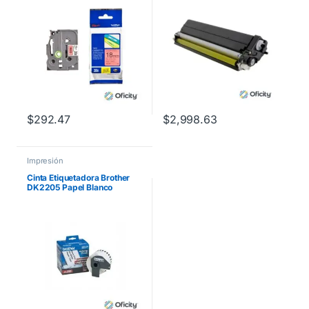
$
292.47
$
2,998.63
Impresión
Cinta Etiquetadora Brother
DK2205 Papel Blanco
Continuo 62mmx30.4m
QL550