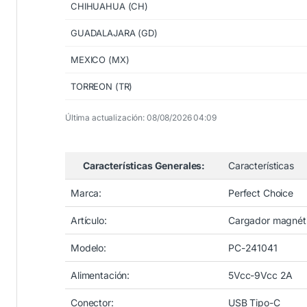
CHIHUAHUA (CH)
GUADALAJARA (GD)
MEXICO (MX)
TORREON (TR)
Última actualización: 08/08/2026 04:09
Características Generales:
Características
Marca:
Perfect Choice
Artículo:
Cargador magnét
Modelo:
PC-241041
Alimentación:
5Vcc-9Vcc 2A
Conector:
USB Tipo-C