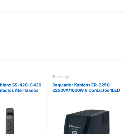
Tecnología
oblenz SS-420-C 420
Regulador Koblenz ER-2250
ntactos Aterrizados
2250VA/1000W 8 Contactos 1LED
ff
Garantía 5 Años