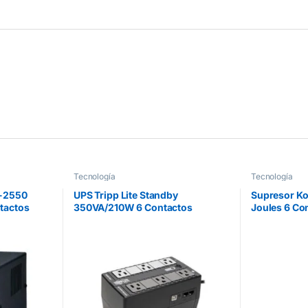
Tecnología
Tecnología
R-2550
UPS Tripp Lite Standby
Supresor K
tactos
350VA/210W 6 Contactos
Joules 6 Co
NEMA5-15R 120V/50Hz/60Hz
Switch On/O
USB