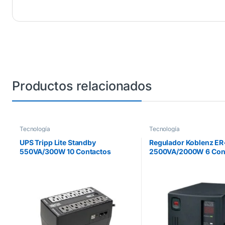
Productos relacionados
Tecnología
Tecnología
UPS Tripp Lite Standby
Regulador Koblenz E
550VA/300W 10 Contactos
2500VA/2000W 6 Con
NEMA5-15R 120V/50Hz/60Hz
USB