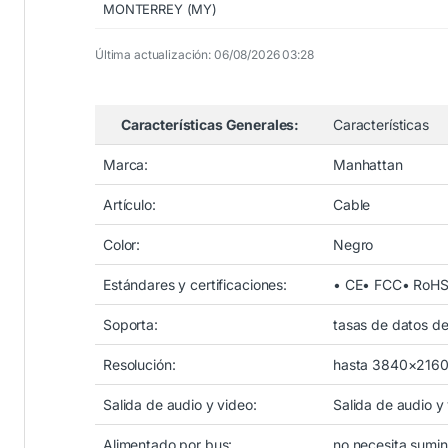
MONTERREY (MY)
Última actualización: 06/08/2026 03:28
Características Generales:
Características
Marca:
Manhattan
Artículo:
Cable
Color:
Negro
Estándares y certificaciones:
• CE• FCC• RoHS
Soporta:
tasas de datos de
Resolución:
hasta 3840×216
Salida de audio y video:
Salida de audio y
Alimentado por bus:
no necesita sumini