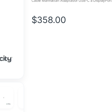
Cable Manhattan Adaptador USB-C a DisplayPort
$
358.00