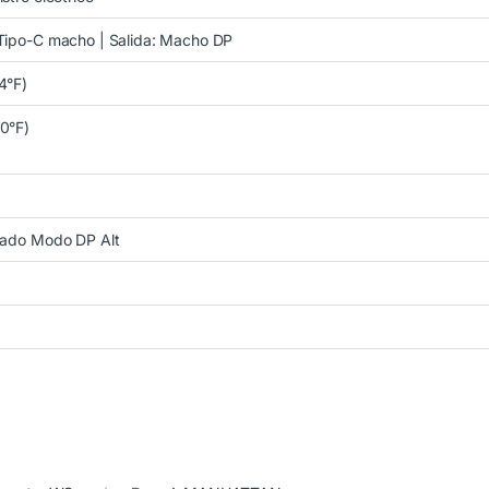
 Tipo-C macho | Salida: Macho DP
4°F)
40°F)
rtado Modo DP Alt