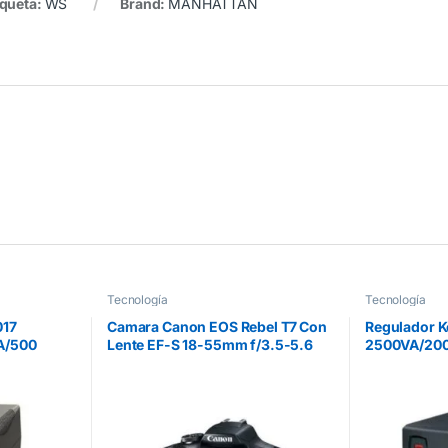
iqueta:
WS
Brand:
MANHATTAN
Tecnología
Tecnología
017
Camara Canon EOS Rebel T7 Con
Regulador 
A/500
Lente EF-S 18-55mm f/3.5-5.6
2500VA/200
8 Contactos