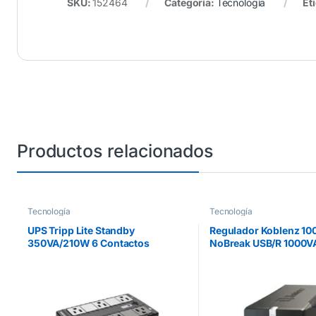
SKU:
152464
Categoría:
Tecnología
Et
Productos relacionados
Tecnología
Tecnología
UPS Tripp Lite Standby
Regulador Koblenz 10
350VA/210W 6 Contactos
NoBreak USB/R 1000V
NEMA5-15R 120V/50Hz/60Hz
Respaldo 60 Minutos 
USB
Garantía 3 Años