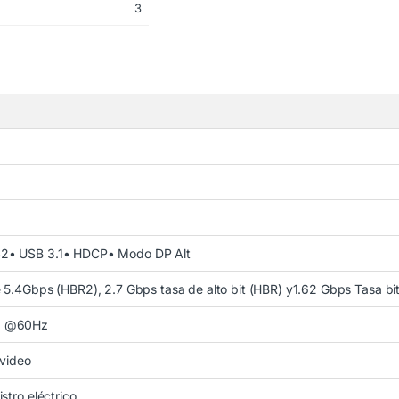
3
2• USB 3.1• HDCP• Modo DP Alt
 5.4Gbps (HBR2), 2.7 Gbps tasa de alto bit (HBR) y1.62 Gbps Tasa bi
0 @60Hz
 video
stro eléctrico