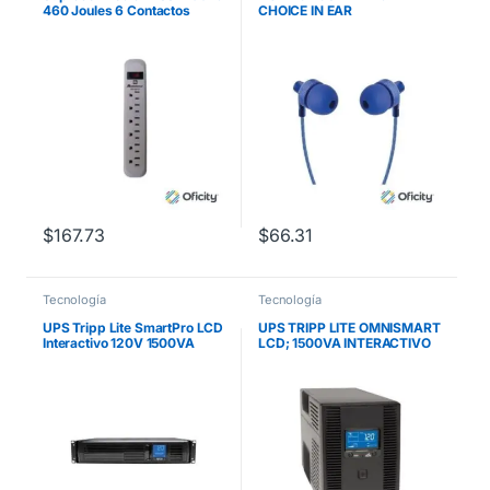
460 Joules 6 Contactos
CHOICE IN EAR
Aterrizados Switch On/Off
C/MICROFONO STRETTO
AZUL
$
167.73
$
66.31
Tecnología
Tecnología
UPS Tripp Lite SmartPro LCD
UPS TRIPP LITE OMNISMART
Interactivo 120V 1500VA
LCD; 1500VA INTERACTIVO
900W AVR 2U Rack/Torre
TORRE 120V
USB Serial DB9 8
Tomacorrientes