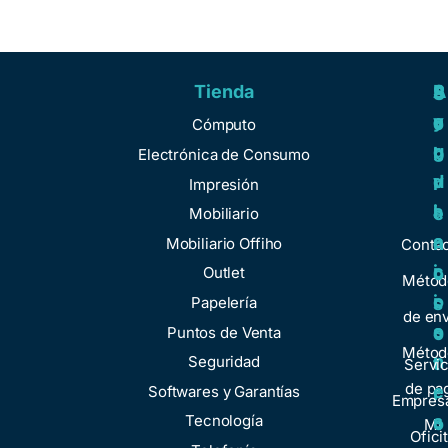
Tienda
A
R
S
S
y
e
e
o
Cómputo
u
g
r
b
Electrónica de Consumo
d
u
v
r
Impresión
a
l
i
e
Mobiliario
a
c
n
Mobiliario Offiho
Conta
c
i
o
Outlet
Métod
i
o
Papelería
s
de env
o
s
Puntos de Venta
o
Métod
n
Seguridad
t
Servic
de pa
e
Softwares y Garantías
r
Empresa
s
Tecnología
o
Mi
Ofici