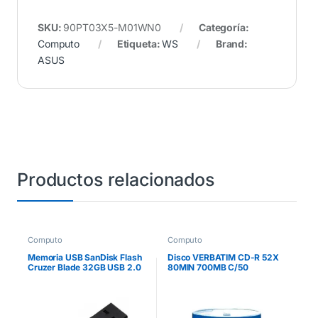
SKU:
90PT03X5-M01WN0
Categoría:
Computo
Etiqueta:
WS
Brand:
ASUS
Productos relacionados
Computo
Computo
Memoria USB SanDisk Flash
Disco VERBATIM CD-R 52X
Cruzer Blade 32GB USB 2.0
80MIN 700MB C/50
Color Negro SDCZ50-032G-
B35