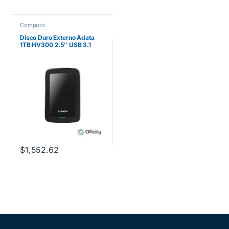
Computo
Disco Duro Externo Adata
1TB HV300 2.5″ USB 3.1
Negro
$
1,552.62