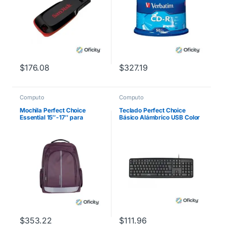
$
176.08
$
327.19
Computo
Computo
Mochila Perfect Choice
Teclado Perfect Choice
Essential 15″-17″ para
Básico Alámbrico USB Color
Laptop Color Morado
Negro
$
353.22
$
111.96