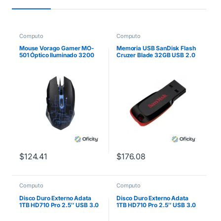
Computo
Computo
Mouse Vorago Gamer MO-
Memoria USB SanDisk Flash
501 Óptico Iluminado 3200
Cruzer Blade 32GB USB 2.0
dpi USB Color Negro
Color Negro SDCZ50-032G-
B35
$
124.41
$
176.08
Computo
Computo
Disco Duro Externo Adata
Disco Duro Externo Adata
1TB HD710 Pro 2.5″ USB 3.0
1TB HD710 Pro 2.5″ USB 3.0
Negro/Amarillo a Prueba de
Negro/Azul a Prueba de
Agua y Golpes
Agua y Golpes