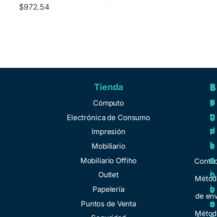
$
972.54
Tienda
A
R
S
S
y
e
e
o
Cómputo
u
g
r
b
Electrónica de Consumo
d
u
v
r
Impresión
a
l
i
e
Mobiliario
a
c
n
Mobiliario Offiho
Conta
c
i
o
Outlet
Métod
i
o
Papelería
s
de env
o
s
Puntos de Venta
o
Métod