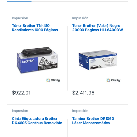
Impresión
Impresión
Tóner Brother TN-410
Toner Brother (Valor) Negro
Rendimiento 1000 Páginas
20000 Paginas HLL6400DW
Color Negro
MFCL6900DW
$
922.01
$
2,411.96
Impresión
Impresión
Cinta Etiquetadora Brother
Tambor Brother DR1060
DK4605 Continua Removible
Láser Monocromático
Amarilla 62mmx30.4m
Rendimiento 10000 Páginas
Compatibilidad HL1112