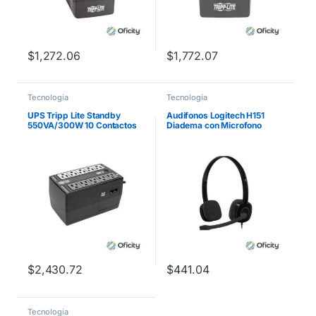
$
1,272.06
$
1,772.07
Tecnología
Tecnología
UPS Tripp Lite Standby
Audifonos Logitech H151
550VA/300W 10 Contactos
Diadema con Microfono
NEMA5-15R
120V/50Hz/60Hz USB
$
2,430.72
$
441.04
Tecnología