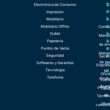
u
g
r
b
Electrónica de Consumo
d
u
v
r
Impresión
a
l
i
e
Mobiliario
a
c
n
Mobiliario Offiho
Conta
c
i
o
Outlet
Métod
i
o
Papelería
s
de env
o
s
Puntos de Venta
o
Métod
n
Seguridad
t
Servic
de pa
e
Softwares y Garantías
r
Empresa
s
Tecnología
o
Mi
Ofici
Telefonía
s
Aviso 
cuen
Acer
privaci
Tien
de
Términ
Ofici
condici