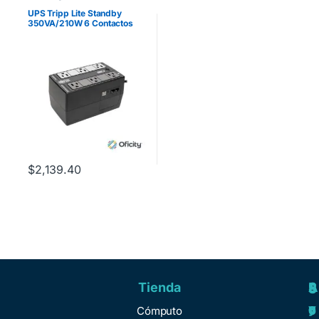
UPS Tripp Lite Standby
350VA/210W 6 Contactos
NEMA5-15R
120V/50Hz/60Hz USB
$
2,139.40
Tienda
A
R
S
S
y
e
e
o
Cómputo