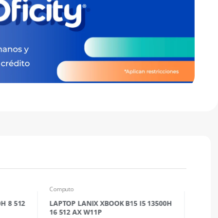
Computo
Comput
0H 8 512
LAPTOP LANIX XBOOK B15 I5 13500H
Sopor
16 512 AX W11P
MT101