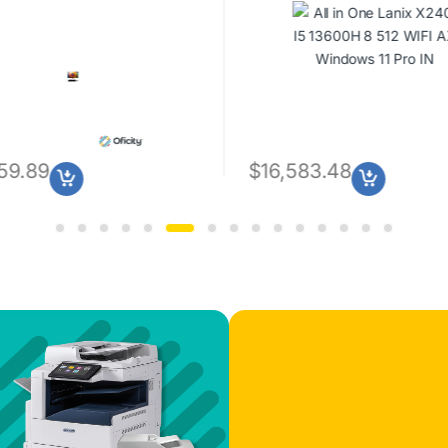
59.89
$
16,583.48