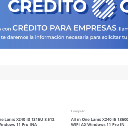
Computo
One Lanix X240 I3 1315U 8 512
All in One Lanix X240 I5 1360
indows 11 Pro INA
WIFI AX Windows 11 Pro IN