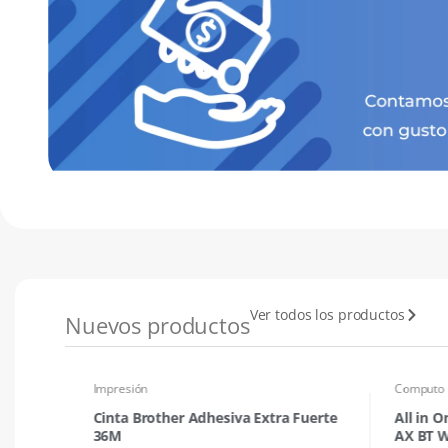
Ver todos los productos
Nuevos productos
Impresión
Computo
W 2
Cinta Brother Adhesiva Extra Fuerte
All in 
TYPE C
36M
AX BT W