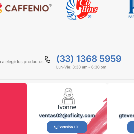
(33) 1368 5959
 a elegir los productos
Lun-Vie: 8:30 am - 6:30 pm
Ivonne
ventas02@oficity.com
gteve
Extensión 101