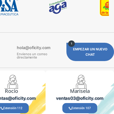
1
hola@oficity.com
EMPEZAR UN NUEVO
Envíenos un correo
CHAT
directamente
Rocío
Marisela
ntas@oficity.com
ventas03@oficity.com
Extensión 112
Extensión 107