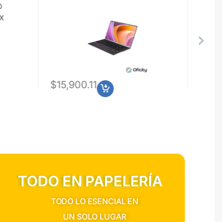
20kg
$
15,900.11
$
1,0
TODO EN PAPELERÍA
TODO LO ESENCIAL EN
UN SOLO LUGAR