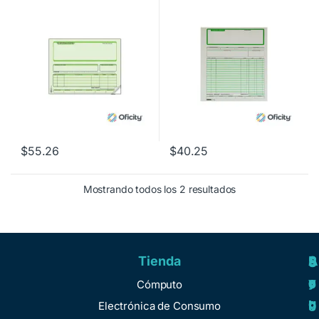
$
55.26
$
40.25
Mostrando todos los 2 resultados
Tienda
A
R
S
S
y
e
e
o
Cómputo
u
g
r
b
Electrónica de Consumo