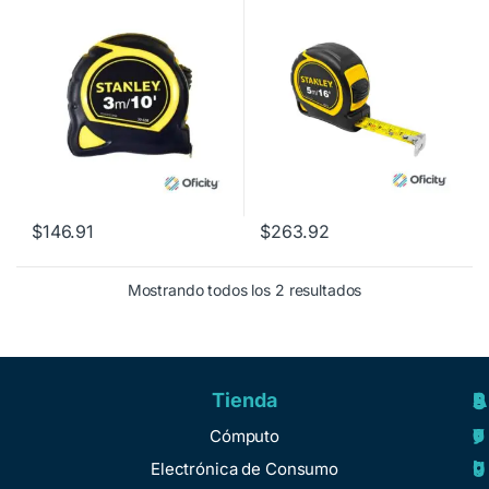
$
146.91
$
263.92
Mostrando todos los 2 resultados
Tienda
A
R
S
S
y
e
e
o
Cómputo
u
g
r
b
Electrónica de Consumo