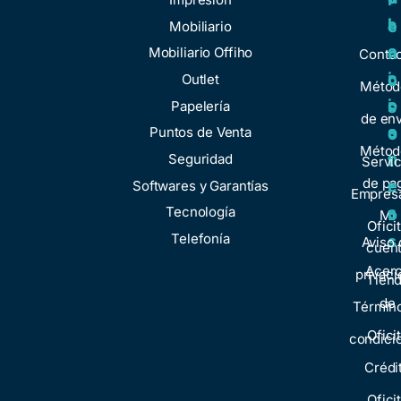
a
l
i
e
Mobiliario
a
c
n
Mobiliario Offiho
Conta
c
i
o
Outlet
Métod
i
o
Papelería
s
de env
o
s
Puntos de Venta
o
Métod
n
Seguridad
t
Servic
de pa
e
Softwares y Garantías
r
Empresa
s
Tecnología
o
Mi
Ofici
Telefonía
s
Aviso 
cuen
Acer
privaci
Tien
de
Términ
Ofici
condici
Crédi
Ofici