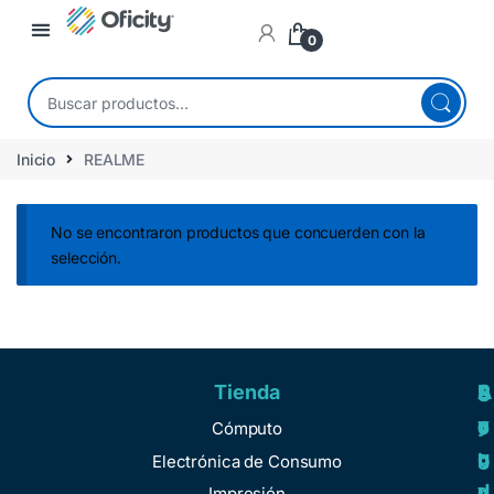
0
Inicio
REALME
No se encontraron productos que concuerden con la
selección.
Tienda
A
R
S
S
y
e
e
o
Cómputo
u
g
r
b
Electrónica de Consumo
d
u
v
r
Impresión