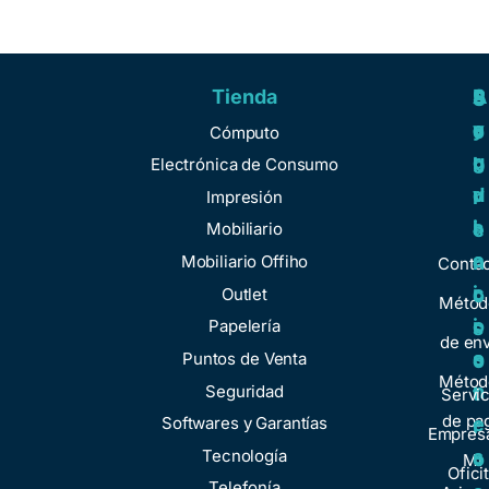
Tienda
A
R
S
S
y
e
e
o
Cómputo
u
g
r
b
Electrónica de Consumo
d
u
v
r
Impresión
a
l
i
e
Mobiliario
a
c
n
Mobiliario Offiho
Conta
c
i
o
Outlet
Métod
i
o
Papelería
s
de env
o
s
Puntos de Venta
o
Métod
n
Seguridad
t
Servic
de pa
e
Softwares y Garantías
r
Empresa
s
Tecnología
o
Mi
Ofici
Telefonía