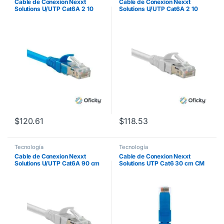
Cable de Conexion Nexxt
Cable de Conexion Nexxt
Solutions U/UTP Cat6A 2 10
Solutions U/UTP Cat6A 2 10
Mts LSZH (Compuesto sin
Mts LSZH (Compuesto sin
Halogeno de Baja Toxicidad)
Halogeno de Baja Toxicidad)
Azul
Gris
$
120.61
$
118.53
Tecnología
Tecnología
Cable de Conexion Nexxt
Cable de Conexion Nexxt
Solutions U/UTP Cat6A 90 cm
Solutions UTP Cat6 30 cm CM
LSZH (Compuesto sin
Type Azul
Halogeno de Baja Toxicidad)
Gris