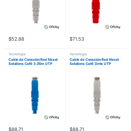
$
52.88
$
71.53
Tecnología
Tecnología
Cable de Conexión Red Nexxt
Cable de Conexión Red Nexxt
Solutions Cat6 3.05m UTP
Solutions Cat6 3mts UTP
Multifilar con Revestimiento
Multifilar con Revestimiento
Tipo CM Color Azul
Tipo CM Color Gris
$
88.71
$
88.71