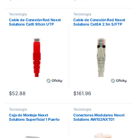
Tecnología
Tecnología
Cable de Conexión Red Nexxt
Cable de Conexión Red Nexxt
Solutions Cat6 90cm UTP
Solutions Cat6A 2.1m S/FTP
Multifilar con Revestimiento
LSZH Color Gris
Tipo CM Color Rojo
$
52.88
$
161.96
Tecnología
Tecnología
Caja de Montaje Nexxt
Conectores Modulares Nexxt
Solutions Superficial 1 Puerto
Solutions AW102NXT01
RJ45 Cat5e Blanco
Conector RJ45 Oro sobre
Níquel 30µ Cat 5e Sin Blindaje
(100 Pzas)