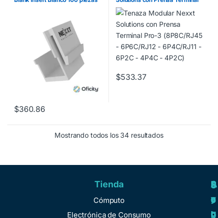
Pro-3 (8P8C/RJ45 –
6P6C/RJ12 – 6P4C/RJ11 –
6P2C – 4P4C – 4P2C)
$
533.37
$
360.86
Mostrando todos los 34 resultados
Tienda
A
R
S
S
y
e
e
o
Cómputo
u
g
r
b
Electrónica de Consumo