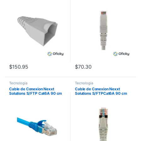
Contector RJ45 Color Gris 100
LSZH (Compuesto sin
Pzas
Halogeno de Baja Toxicidad)
Gris
$
150.95
$
70.30
Tecnología
Tecnología
Cable de Conexion Nexxt
Cable de Conexion Nexxt
Solutions S/FTP Cat6A 90 cm
Solutions S/FTPCat6A 90 cm
LSZH Azul
LSZH Gris