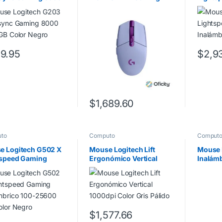
GB Color Negro
Inalámbrico Sensor Hero
Inalám
6 Botones Color Lila
9.95
$
2,9
$
1,689.60
to
Computo
Comput
e Logitech G502 X
Mouse Logitech Lift
Mouse 
tspeed Gaming
Ergonómico Vertical
Inalámb
ámbrico 100-25600
1000dpi Color Gris
Play US
olor Negro
Pálido
$
1,577.66