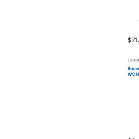
$
71
Tecnol
Bocin
WON
Sonid
Capac
40m 