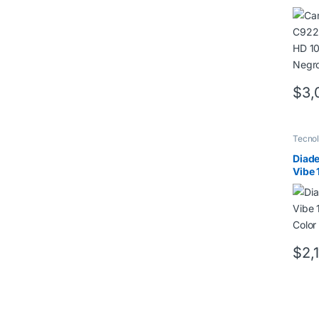
HD 1
Negr
$
3,
Tecnol
Diad
Vibe 
Color
$
2,