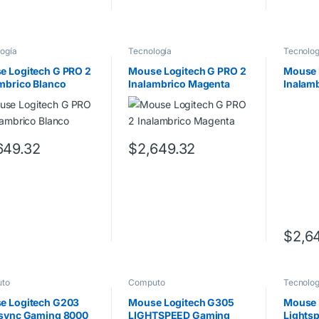
ogía
Tecnología
Tecnolog
e Logitech G PRO 2
Mouse Logitech G PRO 2
Mouse 
mbrico Blanco
Inalambrico Magenta
Inalam
649.32
$
2,649.32
$
2,6
to
Computo
Tecnolog
e Logitech G203
Mouse Logitech G305
Mouse 
tsync Gaming 8000
LIGHTSPEED Gaming
Lights