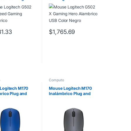
brico
USB Color Negro
31.33
$
1,765.69
o
Computo
Logitech M170
Mouse Logitech M170
rico Plug and
Inalámbrico Plug and
B Color Azul
Play USB Color Negro-
Gris