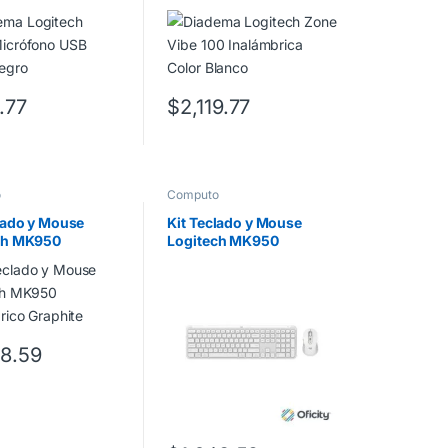
Color Blanco
.77
$
2,119.77
o
Computo
lado y Mouse
Kit Teclado y Mouse
ch MK950
Logitech MK950
rico Graphite
Inalambrico off white
48.59