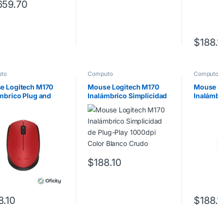
659.70
$
188
to
Computo
Comput
e Logitech M170
Mouse Logitech M170
Mouse 
mbrico Plug and
Inalámbrico Simplicidad
Inalámb
USB Color Rojo
de Plug-Play 1000dpi
de Plug
Color Blanco Crudo
Color 
$
188.10
8.10
$
188