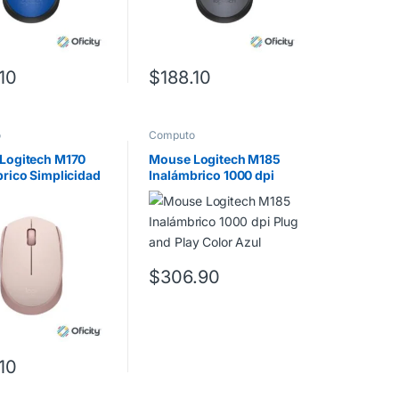
.10
$
188.10
o
Computo
Logitech M170
Mouse Logitech M185
rico Simplicidad
Inalámbrico 1000 dpi
-Play 1000dpi
Plug and Play Color Azul
Rosa
$
306.90
.10