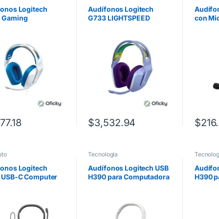
fonos Logitech
Audífonos Logitech
Audífon
 Gaming
G733 LIGHTSPEED
con Mi
ófono/Cable 3.5mm
Gaming Inalámbricos
 Blanco
RGB Color Lila
677.18
$
3,532.94
$
216
to
Tecnología
Tecnolog
fonos Logitech
Audífonos Logitech USB
Audífo
 USB-C Computer
H390 para Computadora
H390 p
set – MIDNIGHT
con Audio Dígital
con Aud
K – AMR-403
Mejorado Control en
Mejora
Cable Color Blanco
Cable 
Crudo