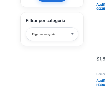
Audí
G335
Micr
Color
Filtrar por categoría
Elige una categoría
$
1,
Compu
Audí
H390
Head
BLAC