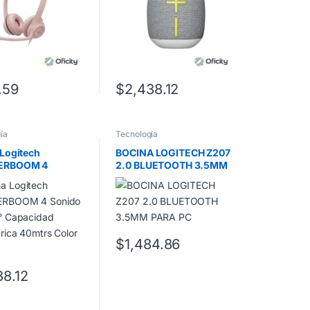
.59
$
2,438.12
ía
Tecnología
 Logitech
BOCINA LOGITECH Z207
RBOOM 4
2.0 BLUETOOTH 3.5MM
 de 360°
PARA PC
dad Inalámbrica
lor Rosa
$
1,484.86
38.12