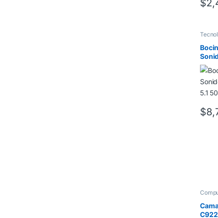
$
2,
Tecnol
Bocin
Soni
5.1 
$
8,
Compu
Cama
C922 