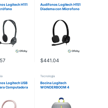
os Logitech H111
Audifonos Logitech H151
crófono
Diadema con Microfono
.57
$
441.04
ía
Tecnología
nos Logitech USB
Bocina Logitech
ara Computadora
WONDERBOOM 4
io Dígital
Sonido de 360°
do Control en
Capacidad Inalámbrica
Color Rosa
40mtrs Color Gris