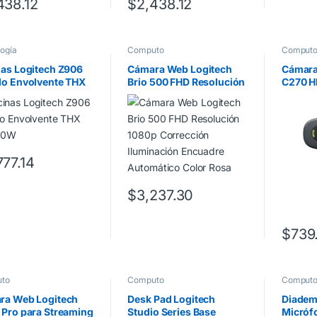
438.12
$
2,438.12
ogía
Computo
Comput
as Logitech Z906
Cámara Web Logitech
Cámara
do Envolvente THX
Brio 500 FHD Resolución
C270 H
500W
1080p Corrección
Micróf
Iluminación Encuadre
Color 
Automático Color Rosa
777.14
$
3,237.30
$
739
to
Computo
Comput
ra Web Logitech
Desk Pad Logitech
Diadem
Pro para Streaming
Studio Series Base
Micróf