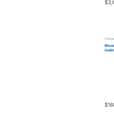
$
3,
Compu
Mous
Inalá
Play 
$
18