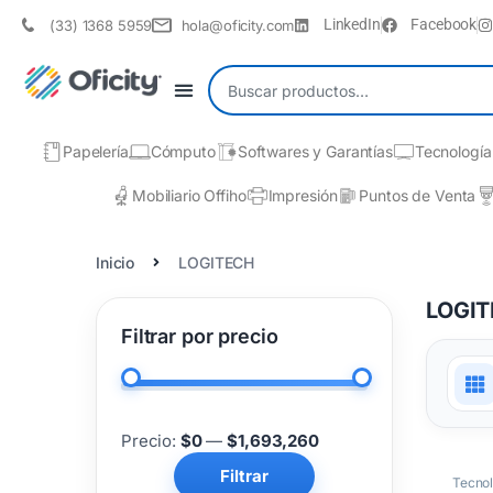
LinkedIn
Facebook
(33) 1368 5959
hola@oficity.com
Papelería
Cómputo
Softwares y Garantías
Tecnología
Mobiliario Offiho
Impresión
Puntos de Venta
Inicio
LOGITECH
LOGI
Filtrar por precio
Precio:
$0
—
$1,693,260
Filtrar
Tecnol