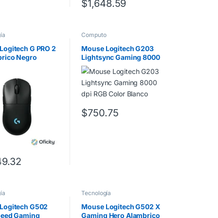
$
1,648.59
ía
Computo
Logitech G PRO 2
Mouse Logitech G203
brico Negro
Lightsync Gaming 8000
dpi RGB Color Blanco
$
750.75
49.32
ía
Tecnología
Logitech G502
Mouse Logitech G502 X
peed Gaming
Gaming Hero Alambrico