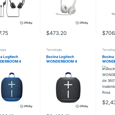
7.75
$
473.20
$
706
ogía
Tecnología
Tecnolog
a Logitech
Bocina Logitech
Bocina
DERBOOM 4
WONDERBOOM 4
WONDE
o de 360°
Sonido de 360°
Sonido
idad Inalámbrica
Capacidad Inalámbrica
Capaci
Color Azul
40m Color Negro
40m Co
$
2,4