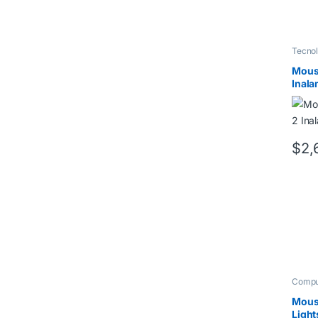
Tecnol
Mous
Inala
$
2,
Compu
Mous
Ligh