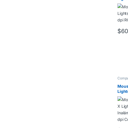
dpi R
$
60
Compu
Mous
Ligh
Inal
dpi C