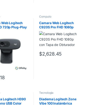
o
Computo
 Web Logitech
Camara Web Logitech
D 720p Plug-Play
C920S Pro FHD 1080p
ono Integrado
con Tapa de Obturador
Negro
$
2,628.45
.18
o
Tecnología
a Logitech H390
Diadema Logitech Zone
ono USB Color
Vibe 100 Inalámbrica