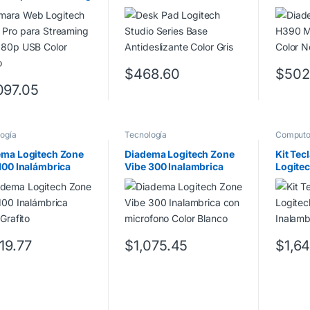
080p USB Color
Antideslizante Color Gris
Negro
o
$
468.60
$
502
097.05
ogía
Tecnología
Comput
ema Logitech Zone
Diadema Logitech Zone
Kit Tec
100 Inalámbrica
Vibe 300 Inalambrica
Logite
 Grafito
con microfono Color
Inalamb
Blanco
119.77
$
1,075.45
$
1,6