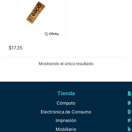
$
17.35
Mostrando el único resultado
Tienda
A
R
S
S
y
e
e
o
Cómputo
u
g
r
b
Electrónica de Consumo
d
u
v
r
Impresión
a
l
i
e
Mobiliario