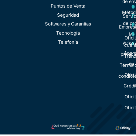
de env
o
s
Puntos de Venta
o
Métod
n
Seguridad
t
Servic
de pa
e
Softwares y Garantías
r
Empresa
s
Tecnología
o
Mi
Ofici
Telefonía
s
Aviso 
cuen
Acer
privaci
Tien
de
Términ
Ofici
condici
Crédi
Ofici
Ofici