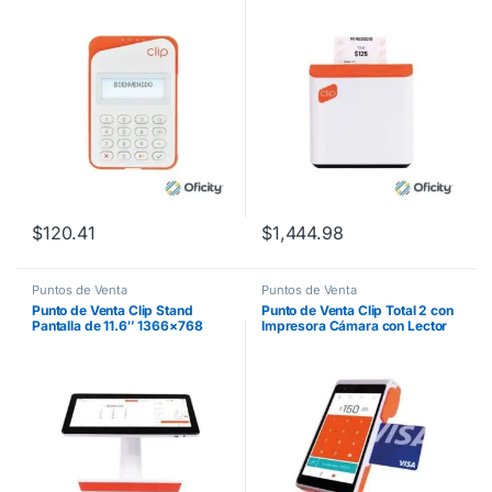
Smartphones y Tabletas
Compatible con POS Blanco-
Naranja
$
120.41
$
1,444.98
Puntos de Venta
Puntos de Venta
Punto de Venta Clip Stand
Punto de Venta Clip Total 2 con
Pantalla de 11.6″ 1366×768
Impresora Cámara con Lector
Android con Banda
Profesional de Código de
Magnética/Tarjeta con Chip
Barras y Catálogo
/Pagos sin Contacto