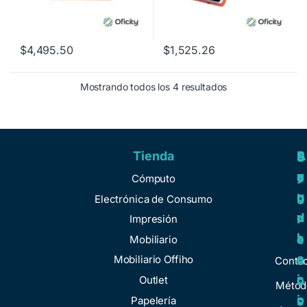
$
4,495.50
$
1,525.26
Mostrando todos los 4 resultados
Tienda
A
R
S
S
y
e
e
o
Cómputo
u
g
r
b
Electrónica de Consumo
d
u
v
r
Impresión
a
l
i
e
Mobiliario
a
c
n
Mobiliario Offiho
Conta
c
i
o
Outlet
Métod
i
o
Papelería
s