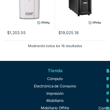
$
1,203.55
$
19,025.18
Mostrando todos los 16 resultados
Tienda
A
R
S
S
y
e
e
o
Cómputo
u
g
r
b
Electrónica de Consumo
d
u
v
r
Impresión
a
l
i
e
Mobiliario
a
c
n
Mobiliario Offiho
Conta