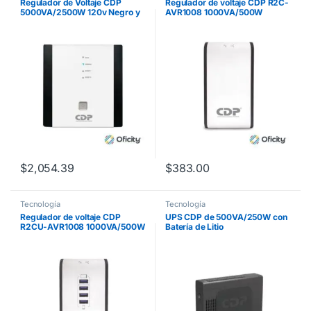
Regulador de Voltaje CDP
Regulador de voltaje CDP R2C-
5000VA/2500W 120v Negro y
AVR1008 1000VA/500W
Blanco
indicadores LED de
funcionamiento 8 contactos
NEMA 5-15R
$
2,054.39
$
383.00
Tecnología
Tecnología
Regulador de voltaje CDP
UPS CDP de 500VA/250W con
R2CU-AVR1008 1000VA/500W
Batería de Litio
indicadores LED de
funcionamiento 8 NEMA 5-15R y
4 puertos USB