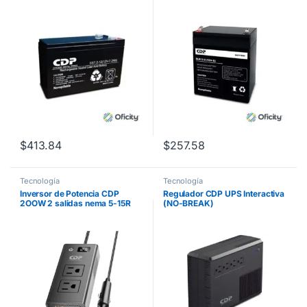
(VRLA) 12 V 5 Ah
$
413.84
$
257.58
Tecnología
Tecnología
Inversor de Potencia CDP
Regulador CDP UPS Interactiva
2OOW 2 salidas nema 5-15R
(NO-BREAK)
I2OVAC 1 TYPE C PD Output
600VA/300WATSS con 4
5Vdc-12Vdc 1QC3.0 5Vdc-
Contactos
12Vdc 2 USB 3.4A