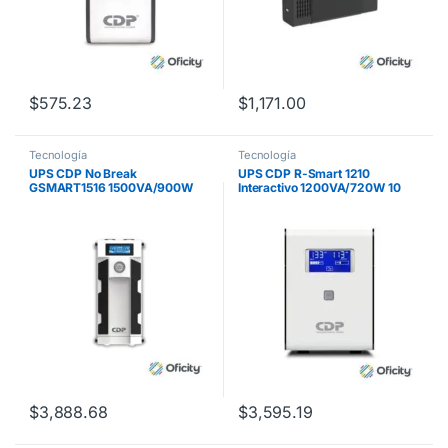
$
575.23
$
1,171.00
Tecnología
Tecnología
UPS CDP No Break
UPS CDP R-Smart 1210
GSMART1516 1500VA/900W
Interactivo 1200VA/720W 10
Smart AVR Puerto de carga
Contactos Display LCD
USB(8 USB-A y 2 USB-C) Luz
RGB LCD 120Vac
$
3,888.68
$
3,595.19