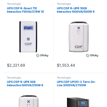
Tecnología
Tecnología
UPS CDP R-Smart 751
UPS CDP R-UPR 1008
Interactivo 750VA/374W 10
Interactivo 1000VA/500W 8
ContactoS Display LCD
Contactos Indicadores LED de
funcionamiento
$
2,221.69
$
1,553.44
Tecnología
Tecnología
UPS CDP R-UPR 508
UPS CDP UPO11-3 Torre On-
Interactivo 500VA/250W 8
Line 3000VA/2700W
Contactos Indicadores LED de
Alimentación Hard Wire 4
Funcionamiento
Contactos NEMA 5-15/20R
Hard wire Display LCD