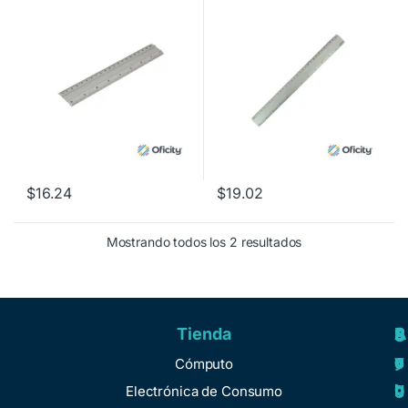
$
16.24
$
19.02
Mostrando todos los 2 resultados
Tienda
A
R
S
S
y
e
e
o
Cómputo
u
g
r
b
Electrónica de Consumo