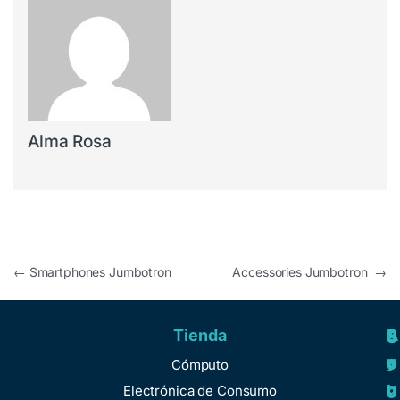
Alma Rosa
←
Smartphones Jumbotron
Accessories Jumbotron
→
Tienda
A
R
S
S
y
e
e
o
Cómputo
u
g
r
b
Electrónica de Consumo