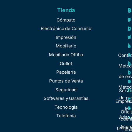
Tienda
A
R
S
S
y
e
e
o
Cómputo
u
g
r
b
Electrónica de Consumo
d
u
v
r
Impresión
a
l
i
e
Mobiliario
a
c
n
Mobiliario Offiho
Conta
c
i
o
Outlet
Métod
i
o
Papelería
s
de env
o
s
Puntos de Venta
o
Métod
n
Seguridad
t
Servic
de pa
e
Softwares y Garantías
r
Empresa
s
Tecnología
o
Mi
Ofici
Telefonía
s
Aviso 
cuen
Acer
privaci
Tien