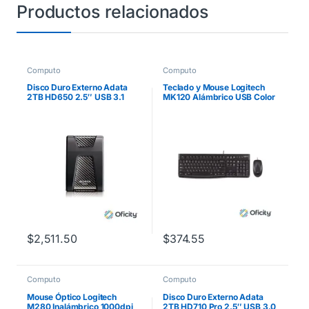
Productos relacionados
Computo
Computo
Disco Duro Externo Adata
Teclado y Mouse Logitech
2TB HD650 2.5″ USB 3.1
MK120 Alámbrico USB Color
Negro
Negro
$
2,511.50
$
374.55
Computo
Computo
Mouse Óptico Logitech
Disco Duro Externo Adata
M280 Inalámbrico 1000dpi
2TB HD710 Pro 2.5″ USB 3.0