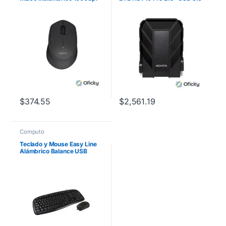
Color Negro
Negro a Prueba de Agua y
Golpes
$
374.55
$
2,561.19
Computo
Teclado y Mouse Easy Line
Alámbrico Balance USB
Color Negro