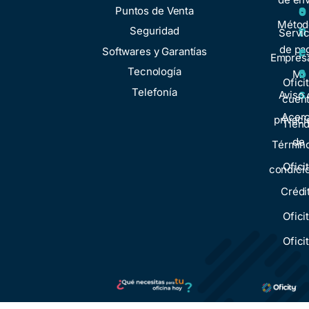
o
s
Puntos de Venta
o
Métod
n
Seguridad
t
Servic
de pa
e
Softwares y Garantías
r
Empresa
s
Tecnología
o
Mi
Ofici
Telefonía
s
Aviso 
cuen
Acer
privaci
Tien
de
Términ
Ofici
condici
Crédi
Ofici
Ofici