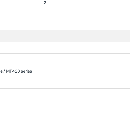
2
es / MF420 series