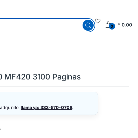
0.00
$
0
0 MF420 3100 Paginas
adquirirlo,
llama ya: 333-570-0708
.
s