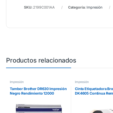
SKU:
2199C001AA
Categoría:
Impresión
Productos relacionados
Impresión
Impresión
Tambor Brother DR630 Impresión
Cinta Etiquetadora Br
Negro Rendimiento 12000
DK4605 Continua Rem
Páginas
Amarilla 62mmx30.4
HLL2360DW/12000DCPL2540D
W/MFCL2700D/MFCL272 Negro