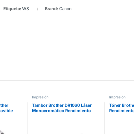
Etiqueta:
WS
Brand:
Canon
Impresión
Impresión
other
Tambor Brother DR1060 Láser
Tóner Broth
ovible
Monocromático Rendimiento
Rendimiento
m
10000 Páginas Compatibilidad
HLL5100DN
HL1112
Negro