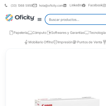
LinkedIn
Facebook
(33) 1368 5959
hola@oficity.com
Papelería
Cómputo
Softwares y Garantías
Tecnología
Mobiliario Offiho
Impresión
Puntos de Venta