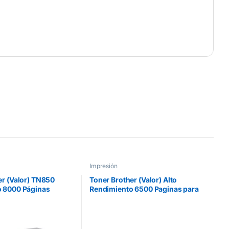
Impresión
er (Valor) TN850
Toner Brother (Valor) Alto
 8000 Páginas
Rendimiento 6500 Paginas para
/HLL6200DW Color
HLL9310CDW/MFCL8900CDW
Color Magenta