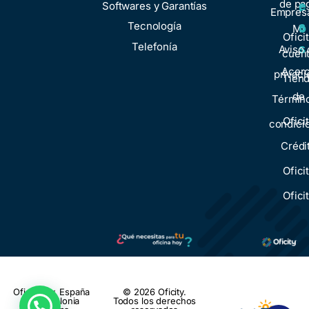
de pa
e
Softwares y Garantías
r
Empresa
s
Tecnología
o
Mi
Ofici
Telefonía
s
Aviso 
cuen
Acer
privaci
Tien
de
Términ
Ofici
condici
Crédi
Ofici
Ofici
Oficity: Av. España
© 2026 Oficity.
1788, Colonia
Todos los derechos