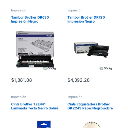
Impresión
Impresión
Tambor Brother DR630
Tambor Brother DR720
Impresión Negro
Impresión Negro
Rendimiento 12000 Páginas
Rendimiento 30000 Páginas
HLL2360DW/12000DCPL25
40DW/MFCL2700D/MFCL2
72 Negro
$
1,881.88
$
4,392.28
Impresión
Impresión
Cinta Brother TZE441
Cinta Etiquetadora Brother
Laminada Texto Negro Sobre
DK2243 Papel Negro sobre
Fondo Rojo 18mmx8m
Blanco de Longitud Continua
PT300/310B/330/530
101mm x 30.48m