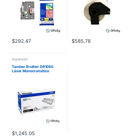
$
292.47
$
585.78
Impresión
Tambor Brother DR1060
Láser Monocromático
Rendimiento 10000 Páginas
Compatibilidad HL1112
$
1,245.05