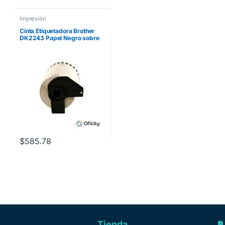
Impresión
Cinta Etiquetadora Brother
DK2243 Papel Negro sobre
Blanco de Longitud Continua
101mm x 30.48m
$
585.78
Tienda
A
R
S