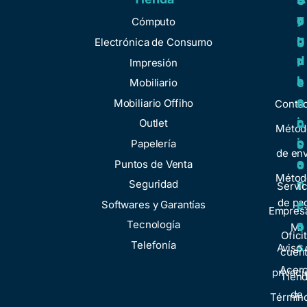
S
y
e
e
o
Cómputo
u
g
r
b
Electrónica de Consumo
d
u
v
r
Impresión
a
l
i
e
Mobiliario
a
c
n
Mobiliario Offiho
Conta
c
i
o
Outlet
Métod
i
o
Papelería
s
de env
o
s
Puntos de Venta
o
Métod
n
Seguridad
t
Servic
de pa
e
Softwares y Garantías
r
Empresa
s
Tecnología
o
Mi
Ofici
Telefonía
s
Aviso 
cuen
Acer
privaci
Tien
de
Términ