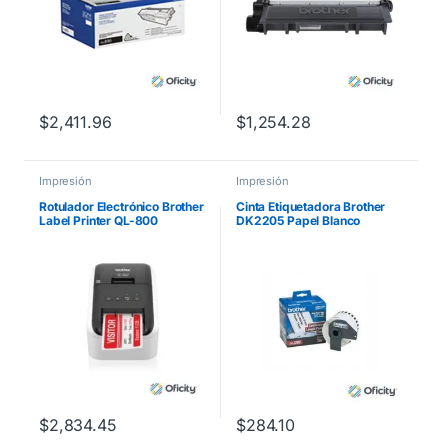
$
2,411.96
$
1,254.28
Impresión
Impresión
Rotulador Electrónico Brother
Cinta Etiquetadora Brother
Label Printer QL-800
DK2205 Papel Blanco
Alámbrico Térmica Directa
Continuo 62mmx30.4m
QL550
$
2,834.45
$
284.10