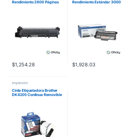
Rendimiento 2600 Páginas
Rendimiento Estándar 3000
HLL2360DW/DCPL2540DW
Páginas Color Negro
/MFCL2700 Color Negro
$
1,254.28
$
1,928.03
Impresión
Cinta Etiquetadora Brother
DK4205 Continua Removible
Blanca 62mmx30.4m 300
Etiquetas