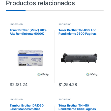
Productos relacionados
Impresión
Impresión
Toner Brother (Valor) Ultra
Tóner Brother TN-660 Alto
Alto Rendimiento 9000K
Rendimiento 2600 Páginas
para
HLL2360DW/DCPL2540DW
HL9310DW/MFCL9570CDW
/MFCL2700 Color Negro
Color Negro
$
2,181.24
$
1,254.28
Impresión
Impresión
Tambor Brother DR1060
Tóner Brother TN-410
Láser Monocromático
Rendimiento 1000 Páginas