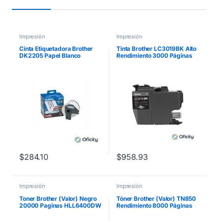
Impresión
Impresión
Cinta Etiquetadora Brother
Tinta Brother LC3019BK Alto
DK2205 Papel Blanco
Rendimiento 3000 Páginas
Continuo 62mmx30.4m
Color Negro
QL550
$
284.10
$
958.93
Impresión
Impresión
Toner Brother (Valor) Negro
Tóner Brother (Valor) TN850
20000 Paginas HLL6400DW
Rendimiento 8000 Páginas
MFCL6900DW
HLL5100DN/HLL6200DW
Color Negro