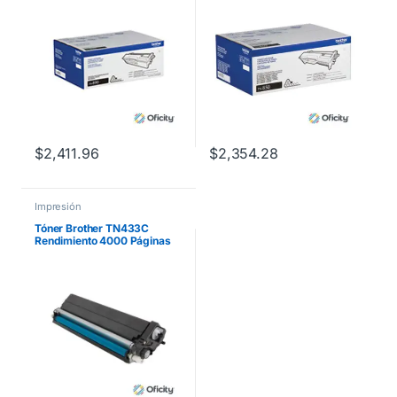
$
2,411.96
$
2,354.28
Impresión
Tóner Brother TN433C
Rendimiento 4000 Páginas
MFCL8900CDW Color Cian