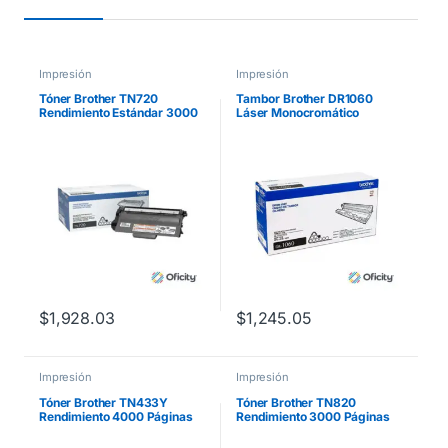
Impresión
Impresión
Tóner Brother TN720
Tambor Brother DR1060
Rendimiento Estándar 3000
Láser Monocromático
Páginas Color Negro
Rendimiento 10000 Páginas
Compatibilidad HL1112
$
1,928.03
$
1,245.05
Impresión
Impresión
Tóner Brother TN433Y
Tóner Brother TN820
Rendimiento 4000 Páginas
Rendimiento 3000 Páginas
MFCL8900CDW Color
HLL5100DN/HLL6200DW
Amarillo
Color Negro