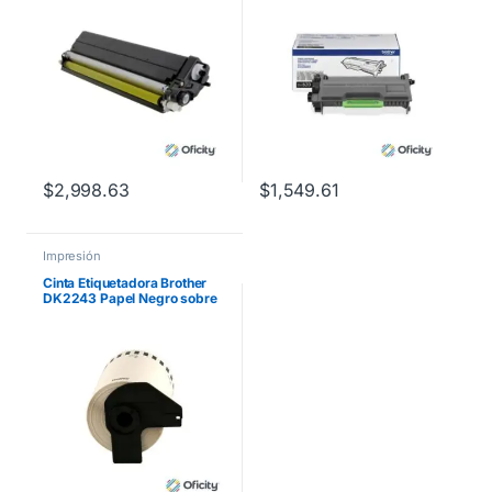
$
2,998.63
$
1,549.61
Impresión
Cinta Etiquetadora Brother
DK2243 Papel Negro sobre
Blanco de Longitud Continua
101mm x 30.48m