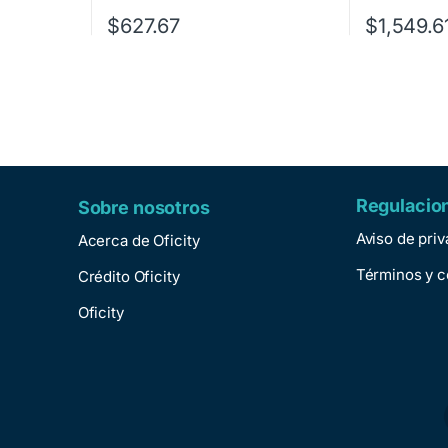
$
627.67
$
1,549.6
Regulacio
Sobre nosotros
Aviso de pri
Acerca de Oficity
Términos y c
Crédito Oficity
Oficity