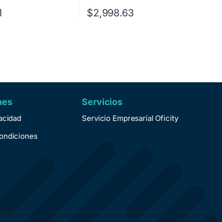
1
$
2,998.63
nes
Servicios
vacidad
Servicio Empresarial Oficity
ondiciones