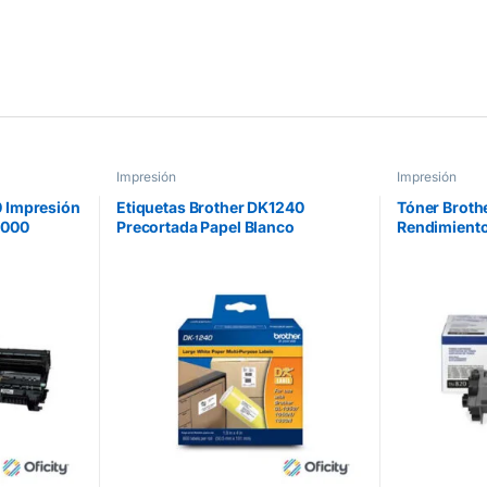
Impresión
Impresión
 Impresión
Etiquetas Brother DK1240
Tóner Broth
0000
Precortada Papel Blanco
Rendimiento
50.5mmx101mm 600 Etiquetas
HLL5100DN
QL-1060N
Negro