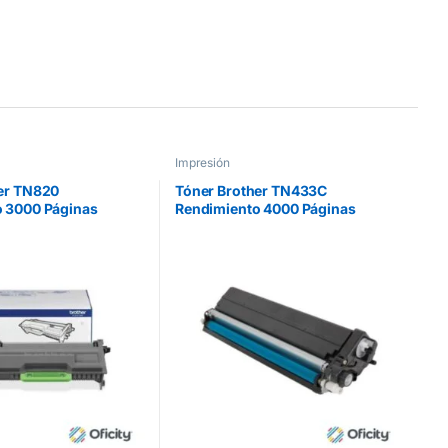
Impresión
er TN820
Tóner Brother TN433C
 3000 Páginas
Rendimiento 4000 Páginas
/HLL6200DW Color
MFCL8900CDW Color Cian