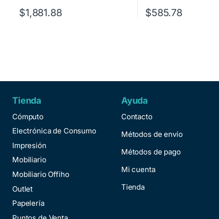
$
1,881.88
$
585.78
Tienda
Ayuda
Cómputo
Contacto
Electrónica de Consumo
Métodos de envío
Impresión
Métodos de pago
Mobiliario
Mi cuenta
Mobiliario Offiho
Tienda
Outlet
Papelería
Puntos de Venta