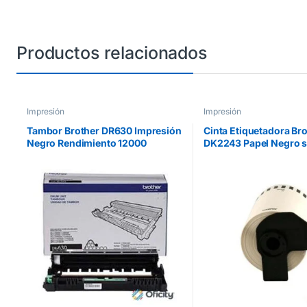
Productos relacionados
Impresión
Impresión
Tambor Brother DR630 Impresión
Cinta Etiquetadora Br
Negro Rendimiento 12000
DK2243 Papel Negro 
Páginas
Blanco de Longitud C
HLL2360DW/12000DCPL2540D
101mm x 30.48m
W/MFCL2700D/MFCL272 Negro