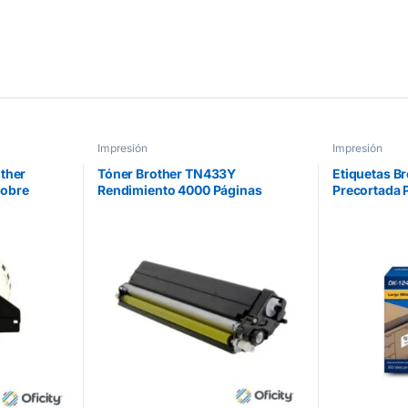
Impresión
Impresión
other
Tóner Brother TN433Y
Etiquetas B
sobre
Rendimiento 4000 Páginas
Precortada 
ontinua
MFCL8900CDW Color Amarillo
50.5mmx101
QL-1060N