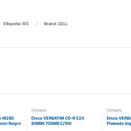
Etiqueta:
WS
Brand:
DELL
Computo
Computo
ch M280
Disco VERBATIM CD-R 52X
Disco VERB
olor Negro
80MIN 700MB C/100
Plateado Im