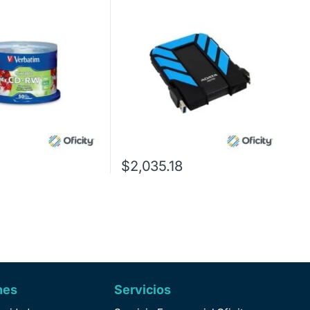
Golpes
$
2,035.18
nes
Servicios