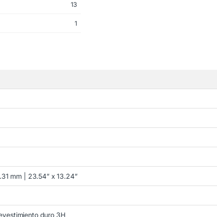
13
1
31 mm | 23.54” x 13.24”
 revestimiento duro 3H