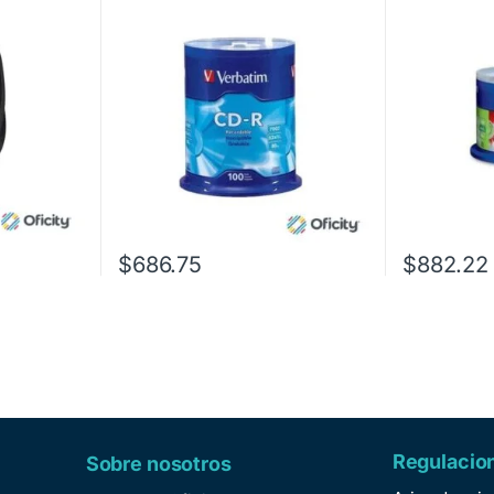
$
686.75
$
882.22
Regulacio
Sobre nosotros