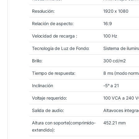
Resolución:
1920 x 1080
Relación de aspecto:
16:9
Velocidad de recarga :
100 Hz
Tecnología de Luz de Fondo:
Sistema de ilumin
Brillo:
300 cd/m2
Tiempo de respuesta:
8 ms (modo norma
Inclinación
-5° a 21
Voltaje requerido:
100 VCA a 240 VC
Salida de audio:
Altavoces integr
Altura con soporte(comprimido-
452.21 mm
extendido):