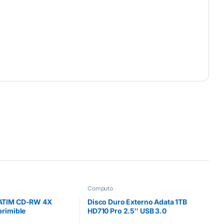
Computo
ATIM CD-RW 4X
Disco Duro Externo Adata 1TB
primible
HD710 Pro 2.5″ USB 3.0
Negro/Azul a Prueba de Agua y