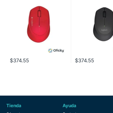
$
374.55
$
374.55
Tienda
Ayuda