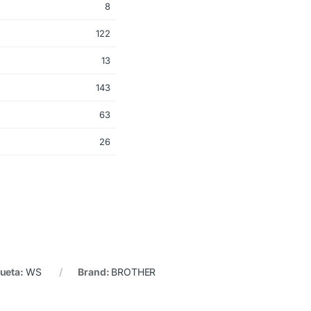
8
122
13
143
63
26
queta:
WS
Brand:
BROTHER