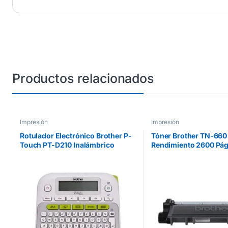
Productos relacionados
Impresión
Impresión
Rotulador Electrónico Brother P-
Tóner Brother TN-660 
Touch PT-D210 Inalámbrico
Rendimiento 2600 Pág
Laminado Transferencia Térmica
HLL2360DW/DCPL25
Manual/Escritorio
L2700 Color Negro