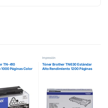
Impresión
er TN-410
Tóner Brother TN630 Estándar
 1000 Páginas Color
Alto Rendimiento 1200 Páginas
HLL2360DW/DCPL2540D Color
Negro