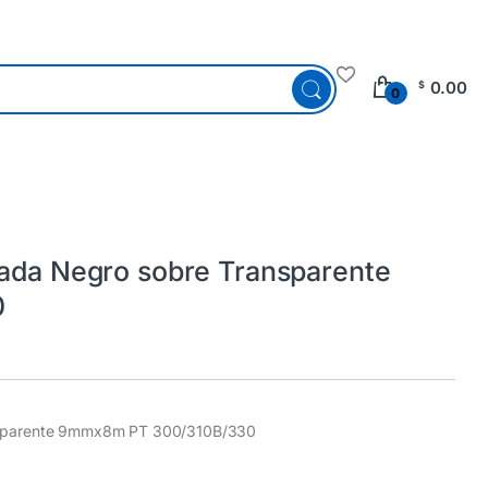
0.00
$
0
nada Negro sobre Transparente
0
ansparente 9mmx8m PT 300/310B/330