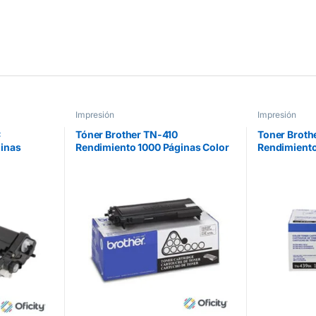
Impresión
Impresión
C
Tóner Brother TN-410
Toner Brothe
inas
Rendimiento 1000 Páginas Color
Rendimient
Cian
Negro
HL9310DW/
Negro