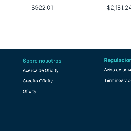
$
922.01
$
2,181.2
Regulacio
Sobre nosotros
Aviso de pri
Acerca de Oficity
Términos y c
Crédito Oficity
Oficity