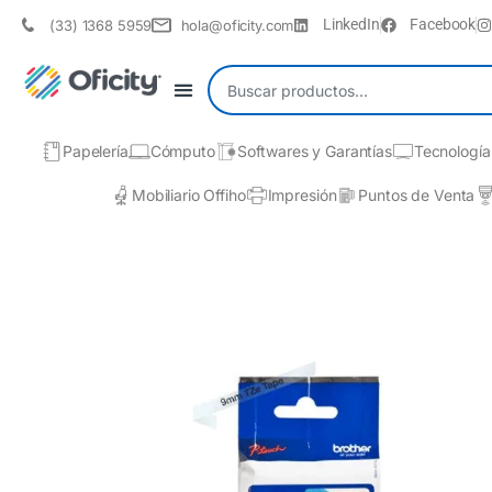
LinkedIn
Facebook
(33) 1368 5959
hola@oficity.com
Papelería
Cómputo
Softwares y Garantías
Tecnología
Mobiliario Offiho
Impresión
Puntos de Venta