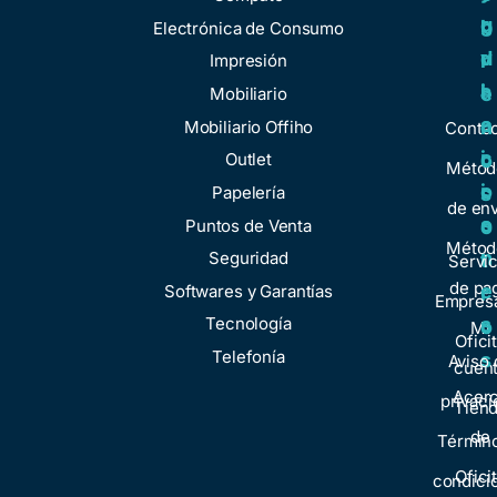
u
g
r
b
Electrónica de Consumo
d
u
v
r
Impresión
a
l
i
e
Mobiliario
a
c
n
Mobiliario Offiho
Conta
c
i
o
Outlet
Métod
i
o
Papelería
s
de env
o
s
Puntos de Venta
o
Métod
n
Seguridad
t
Servic
de pa
e
Softwares y Garantías
r
Empresa
s
Tecnología
o
Mi
Ofici
Telefonía
s
Aviso 
cuen
Acer
privaci
Tien
de
Términ
Ofici
condici