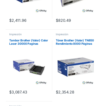
$
2,411.96
$
820.49
Impresión
Impresión
Tambor Brother (Valor) Color
Tóner Brother (Valor) TN850
Laser 30000 Paginas
Rendimiento 8000 Páginas
MFCL8900CDW
HLL5100DN/HLL6200DW
Color Negro
$
3,087.43
$
2,354.28