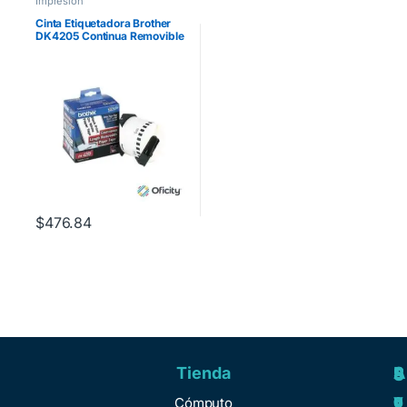
Impresión
Cinta Etiquetadora Brother
DK4205 Continua Removible
Blanca 62mmx30.4m 300
Etiquetas
$
476.84
Tienda
A
R
S
S
y
e
e
o
Cómputo